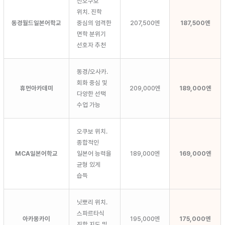
신오쿠보
위치. 진학
동경월드일본어학교
중심의 엄격한
207,500엔
187,500엔
면학 분위기
선호자 추천
동경/오사카.
회화 중심 및
휴먼아카데미
209,000엔
189,000엔
다양한 선택
수업 가능
오쿠보 위치.
종합적인
MCA일본어학교
일본어 능력을
189,000엔
169,000엔
균형 있게
습득
닛뽀리 위치.
스파르타식
아카몽카이
195,000엔
175,000엔
진학 지도 및