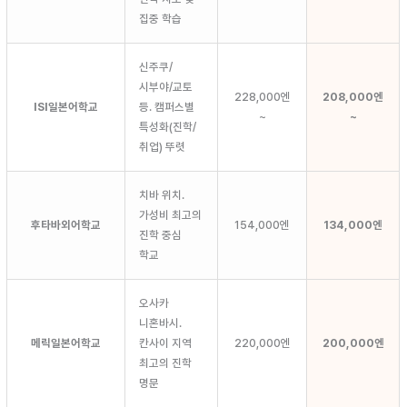
집중 학습
신주쿠/
시부야/교토
228,000엔
208,000엔
ISI일본어학교
등. 캠퍼스별
~
~
특성화(진학/
취업) 뚜렷
치바 위치.
가성비 최고의
후타바외어학교
154,000엔
134,000엔
진학 중심
학교
오사카
니혼바시.
메릭일본어학교
칸사이 지역
220,000엔
200,000엔
최고의 진학
명문