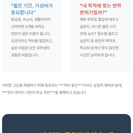
“짧은 기간, 가성비가
“내 목적에 맞는 면학
중요합니다”
분위기일까?”
항공권, 숙소비, 생활비까지
회화 위주로 즐겁게 배우고
고려하면 3개월 유학도
싶은지, 아니면 짧은 시간
만만치 않은 비용이 듭니다.
안에 JLPT 점수를 올리고
조금이라도 학비를 절감하고
싶은지 등 본인의 목적과
싶은 마음은 모든 유학생의
학교의 성격이 맞지 않으면
공통된 바람입니다.
시간만 낭비하게 됩니다.
이러한 고민을 해결하기 위해 동유모는 **’학비 할인’**이라는 실질적 혜택과 함께,
**’현지 데이터 기반의 학교 추천’**을 병행하고 있습니다.