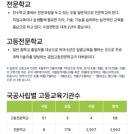
전문학교
전수학교 중에서 전문과정을 두고 있는 곳을 일반적으로 전문학교라 한다.
직업교육이나 실생활에 필요한 지식, 기술, 기능을 습득하는 실전적인 교육을
줌심으로 하고 있다. 수업연한은 대개 2년이 중심이다.
고등전문학교
일반 중학교 졸업자를 대상으로 하여 5년간 일괄교육을 행하는 곳으로 주로
과학기술자를 양성하는 공업고등전문학교가 대부분이다.
※ 일본의 고등교육기관은 4월부터 3월까지를 1학년으로 하며, 전기(4월~9월), 후기(10월~3월)
의 2학기로 하는 곳이 대부분이지만, 가을입학제도(9월 혹은 10월에 입학하는 제도)의학교도
있습니다. 방학기간은 보통 여름(7월하순 ~ 9월초순), 겨울(12월하순 ~ 1월상순), 봄(2월~3월)
으로 년 3회 입니다.
국공사립별 고등교육기관수
국립
공립
사립
합계
고등전문학교
51
3
4
58
전문학교
8
178
2,507
2,693