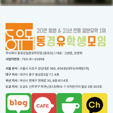
주식회사 동유모일본유학닷컴 (동유모) | 대표 : 고경훈, 강양희
사업자번호
: 793-81-02958
서울 본사
: 서울시 서초구 강남대로 365, 609호(대우도씨에빛1차)
대구 지사
: 대구시 중구 동성로3길 77, 4층
부산 지사
: 부산시 연제구 연제로 30, 8층 8114호
도쿄 지사
: 도쿄도 신주쿠구 햐쿠닌초1초메10-7 이치반가이 빌딩 3층 303호