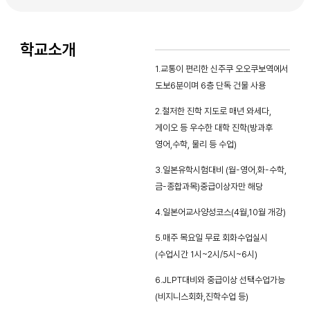
학교소개
1.교통이 편리한 신주쿠 오오쿠보역에서
도보6분이며 6층 단독 건물 사용
2.철저한 진학 지도로 매년 와세다,
게이오 등 우수한 대학 진학(방과후
영어,수학, 물리 등 수업)
3.일본유학시험대비 (월-영어,화-수학,
금-종합과목)중급이상자만 해당
4.일본어교사양성코스(4월,10월 개강)
5.매주 목요일 무료 회화수업실시
(수업시간 1시~2시/5시~6시)
6.JLPT대비와 중급이상 선택수업가능
(비지니스회화,진학수업 등)