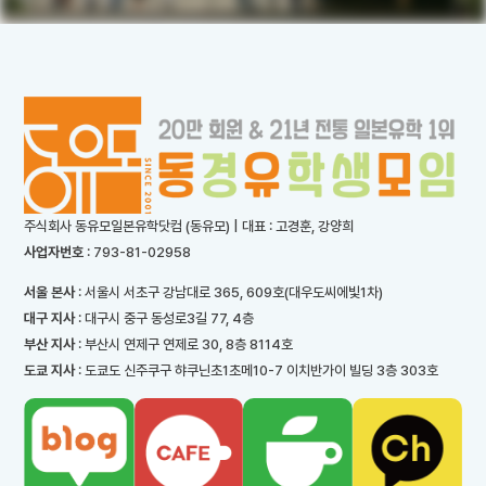
주식회사 동유모일본유학닷컴 (동유모) | 대표 : 고경훈, 강양희
사업자번호
: 793-81-02958
서울 본사
: 서울시 서초구 강남대로 365, 609호(대우도씨에빛1차)
대구 지사
: 대구시 중구 동성로3길 77, 4층
부산 지사
: 부산시 연제구 연제로 30, 8층 8114호
도쿄 지사
: 도쿄도 신주쿠구 햐쿠닌초1초메10-7 이치반가이 빌딩 3층 303호