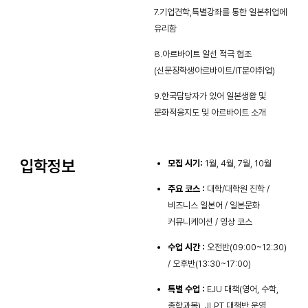
7.기업견학,특별강좌를 통한 일본취업에
유리함
8.아르바이트 알선 적극 협조
(신문장학생아르바이트/IT분야취업)
9.한국담당자가 있어 일본생활 및
문화적응지도 및 아르바이트 소개
입학정보
모집 시기:
1월, 4월, 7월, 10월
주요 코스 :
대학/대학원 진학 /
비즈니스 일본어 / 일본문화
커뮤니케이션 / 영상 코스
수업 시간 :
오전반(09:00~12:30)
/ 오후반(13:30~17:00)
특별 수업 :
EJU 대책(영어, 수학,
종합과목), JLPT 대책반 운영