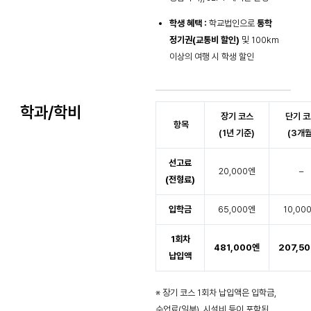
학생 혜택 :
학교법인으로
통학
정기권(교통비 할인)
및 100km
이상의 여행 시 학생 할인
학과/학비
장기 코스
단기 
항목
(1년 기준)
(3개월
선고료
20,000엔
–
(전형료)
입학금
65,000엔
10,00
1회차
481,000엔
207,5
납입액
※ 장기 코스 1회차 납입액은 입학금,
수업료(일부), 시설비 등이 포함된