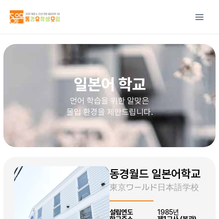
콘텐츠로
건너뛰기
일본어 학교
언어 학습을 위한 알맞은
몰입 환경을 제안드립니다.
동경월드 일본어학교
東京ワールド日本語学校
설립연도
1985년
학교주소
제1교사 (본관)