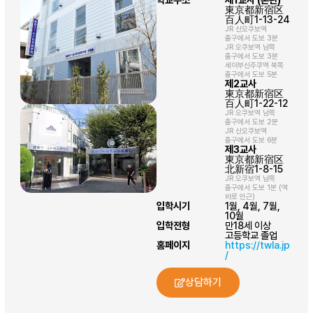
東京都新宿区
百人町1-13-24
JR 신오쿠보역
출구에서 도보 3분
JR 오쿠보역 남쪽
출구에서 도보 3분
세이부신주쿠역 북쪽
출구에서 도보 5분
제2교사
東京都新宿区
百人町1-22-12
JR 오쿠보역 남쪽
출구에서 도보 2분
JR 신오쿠보역
출구에서 도보 6분
제3교사
東京都新宿区
北新宿1-8-15
JR 오쿠보역 남쪽
출구에서 도보 1분 (역
바로 인근)
입학시기
1월, 4월, 7월,
10월
입학전형
만18세 이상
고등학교 졸업
홈페이지
https://twla.jp
/
상담하기